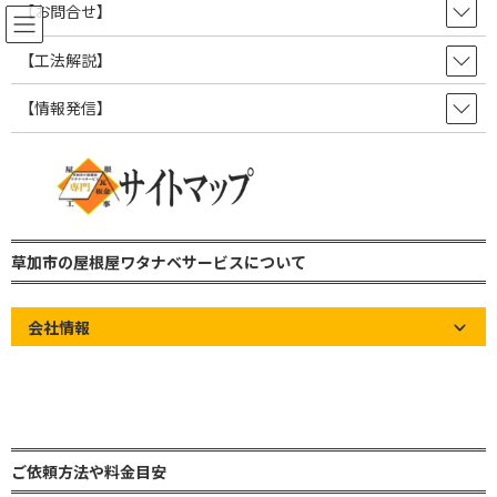
コ
ナ
【お問合せ】
ン
ビ
テ
ゲ
【工法解説】
ン
ー
ツ
シ
【情報発信】
見えないところで被災や雨漏りの
へ
ョ
ス
ン
リスクが進行しているかも…
キ
に
ッ
移
プ
動
草加市の屋根屋ワタナベサービス 雨漏り修理・屋根修理・瓦屋根・板金屋
根・トタン屋根
草加市の屋根屋ワタナベサービスについて
屋根の知識やお知らせなど情報発信ブログ！
見えないところで被災や雨漏りのリスクが進行しているかも…
会社情報
Home
»
屋根の知識やお知らせなど情報発信ブログ！
»
見えないと
ころで被災や雨漏りのリスクが進行しているかも…
ご依頼方法や料金目安