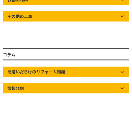
サービスです！
住宅の屋根は、住宅の中でもトップクラスに重要な
その他の工事
場所でありながら、お施主様から目に付きにくい場
所です。
また、【雨】【風】【紫外線】【寒暖差】など、常
に過酷な状況下に晒され続ける場所でもあります。
コラム
そんな、過酷で目に付きにくい屋根の経年劣化をご
紹介いたします。
間違いだらけのリフォーム知識
是非、ご覧ください！
情報発信
ビニール系防水シートの伸縮により野地板が見え