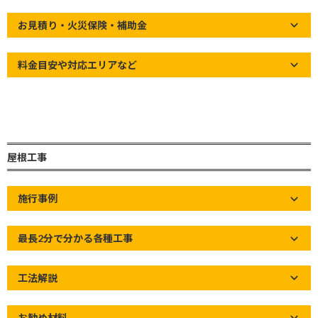
草加市の屋根屋ワタナベサービス
【実務経験30年以上！どんな屋根でも対応！】雨漏り修理・屋根
お見積り・火災保険・補助金
修理・屋根リフォームなど、各種工事承ります！
料金目安や対応エリアなど
屋根工事
施行事例
最長2分で分かる各種工事
工法解説
冒頭
お勧め材料