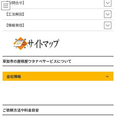
コ
ナ
【お問合せ】
ン
ビ
テ
ゲ
【工法解説】
ン
ー
ツ
シ
【情報発信】
【さいたま市 雨樋交換 施行事
へ
ョ
ス
ン
例】瓦屋根には丸トップ105！
キ
に
ッ
移
プ
動
草加市の屋根屋ワタナベサービス 雨漏り修理・屋根修理・瓦屋根・板金屋
根・トタン屋根
草加市の屋根屋ワタナベサービスについて
【屋根工事施工事例】雨漏り修理・屋根修繕・瓦屋根修理etc
【さいたま市 雨樋交換 施行事例】瓦屋根には丸トップ105！
会社情報
Home
»
【屋根工事施工事例】雨漏り修理・屋根修繕・瓦屋根修理
etc
»
【さいたま市 雨樋交換 施行事例】瓦屋根には丸トップ105！
ご依頼方法や料金目安