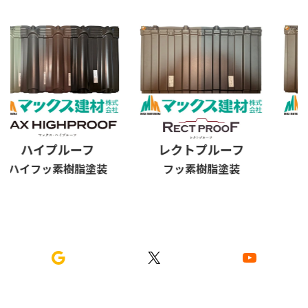
ハイプルーフ
レクトプルーフ
ス
ハイフッ素樹脂塗装
フッ素樹脂塗装
フ
Google
X
YouTube