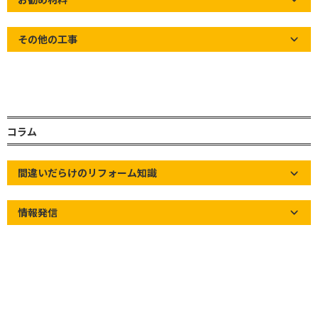
その他の工事
コラム
間違いだらけのリフォーム知識
目次
情報発信
工事仕様紹介
既存雨樋解体
固定金具解体
雨樋専用金具施工