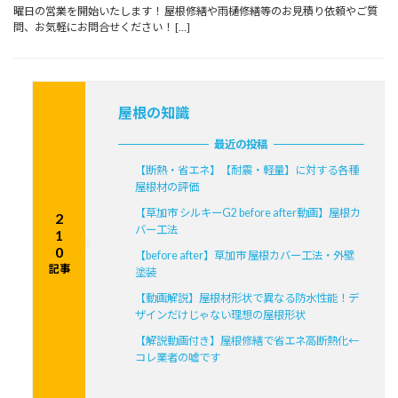
曜日の営業を開始いたします！ 屋根修繕や雨樋修繕等のお見積り依頼やご質
問、お気軽にお問合せください！ […]
屋根の知識
最近の投稿
【断熱・省エネ】【耐震・軽量】に対する各種
屋根材の評価
【草加市 シルキーG2 before after動画】屋根カ
2
バー工法
1
0
【before after】草加市 屋根カバー工法・外壁
記事
塗装
【動画解説】屋根材形状で異なる防水性能！デ
ザインだけじゃない理想の屋根形状
【解説動画付き】屋根修繕で省エネ高断熱化←
コレ業者の嘘です