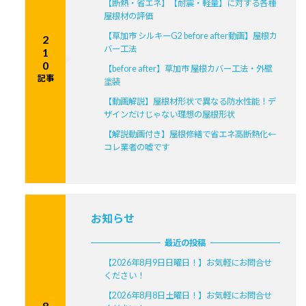
【断熱・省エネ】【耐震・軽量】に対する各種
屋根材の評価
【草加市 シルキーG2 before after動画】屋根カ
2
バー工法
1
0
【before after】草加市 屋根カバー工法・外壁
記事
塗装
【動画解説】屋根材形状で異なる防水性能！デ
ザインだけじゃない理想の屋根形状
【解説動画付き】屋根修繕で省エネ高断熱化←
コレ業者の嘘です
お知らせ
最近の投稿
【2026年8月9日日曜日！】お気軽にお問合せ
ください！
【2026年8月8日土曜日！】お気軽にお問合せ
8