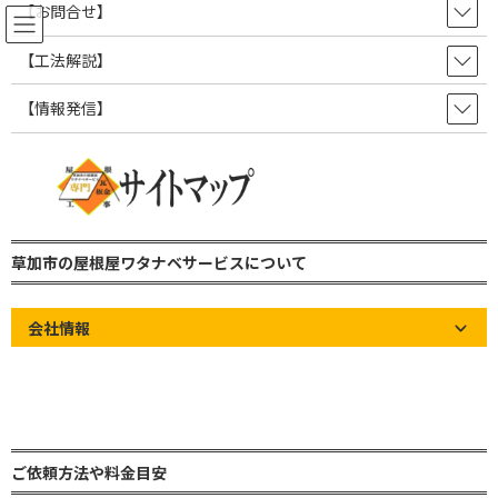
コ
ナ
【お問合せ】
ン
ビ
テ
ゲ
【工法解説】
ン
ー
ツ
シ
【情報発信】
屋根の知識やお知らせなど情報発
へ
ョ
ス
ン
信ブログ！
キ
に
ッ
移
プ
動
草加市の屋根屋ワタナベサービス 雨漏り修理・屋根修理・瓦屋根・板金屋
根・トタン屋根
草加市の屋根屋ワタナベサービスについて
屋根の知識やお知らせなど情報発信ブログ！
屋根の知識
【防水シートの知識】高分子系ルーフィングの歴史
会社情報
【防水シートの知識】高分子系
ルーフィングの歴史
最
2025年1月22日
2025年2月1日
草加市の屋根屋ワタナベサービ
終
ス
ご依頼方法や料金目安
更