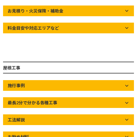
新
Home
»
屋根の知識
»
【防水シートの知識】高分子系ルーフィング
日
お見積り・火災保険・補助金
の歴史
時
:
料金目安や対応エリアなど
屋根工事
施行事例
最長2分で分かる各種工事
工法解説
お勧め材料