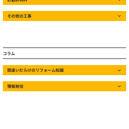
その他の工事
高分子系ルーフィング
高分子系ルーフィングを平たくお伝えすると、ビニ
ール系防水シートです。
今現在の主流は、間違いなくアスファルト系ルーフ
コラム
ィングですが、一昔前の瓦屋根工事では、高分子系
ルーフィングが多く使われていました。
間違いだらけのリフォーム知識
※高分子系ルーフィングの新品を参考写真で載せた
かったのですが、長い事扱っていないので写真が見
情報発信
当たりませんでした。