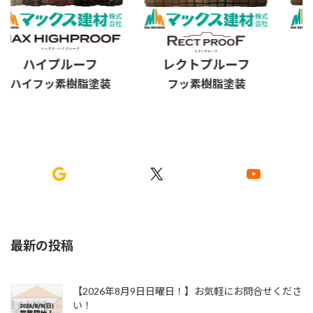
ハイプルーフ
レクトプルーフ
ス
ハイフッ素樹脂塗装
フッ素樹脂塗装
フ
Google
X
YouTube
最新の投稿
【2026年8月9日日曜日！】お気軽にお問合せくださ
い！