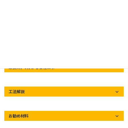
料金目安や対応エリアなど
屋根工事
施行事例
最長2分で分かる各種工事
工法解説
お勧め材料