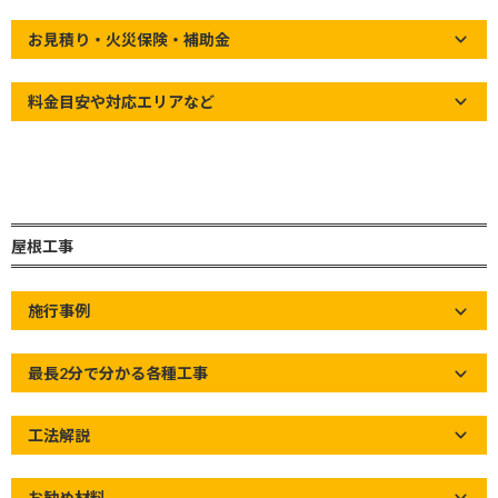
終
ビス
更
お見積り・火災保険・補助金
新
Home
»
お知らせ
»
【YouTube動画投稿のお知らせ】天然石付き金
日
属屋根材の注意点
時
料金目安や対応エリアなど
:
屋根工事
施行事例
最長2分で分かる各種工事
工法解説
お勧め材料