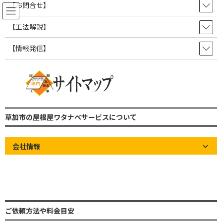
コ
ナ
【お問合せ】
ン
ビ
テ
ゲ
【工法解説】
ン
ー
ツ
シ
【情報発信】
屋根の知識やお知らせなど情報発
へ
ョ
ス
ン
信ブログ！
キ
に
ッ
移
プ
動
草加市の屋根屋ワタナベサービス 雨漏り修理・屋根修理・瓦屋根・板金屋
根・トタン屋根
草加市の屋根屋ワタナベサービスについて
屋根の知識やお知らせなど情報発信ブログ！
お知らせ
【YouTube動画投稿のお知らせ】天然石付き金属屋根材の注意点
会社情報
【YouTube動画投稿のお知ら
せ】天然石付き金属屋根材の注
意点
ご依頼方法や料金目安
最
2026年3月26日
2026年3月26日
草加市の屋根屋ワタナベサー