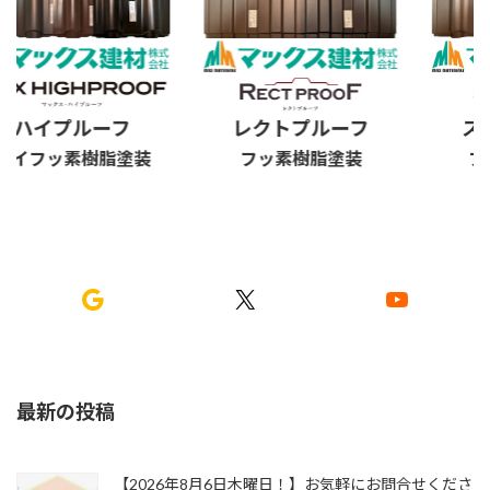
ハイプルーフ
レクトプルーフ
スタ
イフッ素樹脂塗装
フッ素樹脂塗装
フッ
Google
X
YouTube
最新の投稿
【2026年8月6日木曜日！】お気軽にお問合せくださ