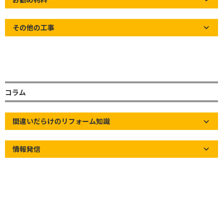
その他の工事
谷部は雨漏りが起きやすい
コラム
間違いだらけのリフォーム知識
情報発信
写真赤丸部が【谷】と呼ばれる場所を指します。
【谷】は、雨水を集めて雨樋へ排出します。
そのため、【谷板金の篏合部から毛細管現象】や
【谷板金の穴あき】などにより、防水シート面に雨
水が廻り易く、雨漏りが非常に起きやすい場所にな