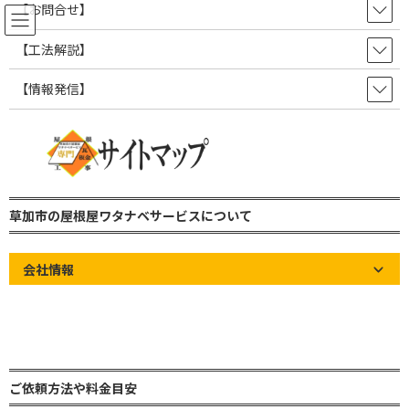
コ
ナ
【お問合せ】
ン
ビ
テ
ゲ
【工法解説】
ン
ー
ツ
シ
【情報発信】
屋根の知識やお知らせなど情報発
へ
ョ
ス
ン
信ブログ！
キ
に
ッ
移
プ
動
草加市の屋根屋ワタナベサービス 雨漏り修理・屋根修理・瓦屋根・板金屋
根・トタン屋根
草加市の屋根屋ワタナベサービスについて
屋根の知識やお知らせなど情報発信ブログ！
屋根の知識
【防水シートの施工】谷部を3層以上で仕上げていますか？
会社情報
【防水シートの施工】谷部を3層
以上で仕上げていますか？
最
2025年3月17日
2025年5月29日
草加市の屋根屋ワタナベサー
終
ビス
ご依頼方法や料金目安
更