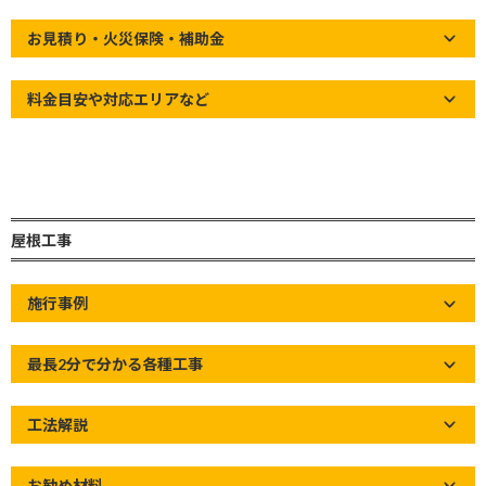
新
Home
»
屋根の知識
»
【防水シートの施工】谷部を3層以上で仕上
日
お見積り・火災保険・補助金
げていますか？
時
:
料金目安や対応エリアなど
屋根工事
施行事例
最長2分で分かる各種工事
工法解説
お勧め材料