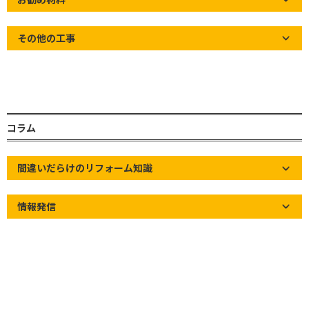
冒頭・目次
その他の工事
瓦屋根だけが施工可能な工事【葺き直し工
事】
コラム
【葺き直し工事】とは、どの様な工事で、ど
のようなメリット・デメリットが有るか解説
します！
間違いだらけのリフォーム知識
目次・ページ内リンク付き
情報発信
葺き直し工事とは？
葺き直し工事の施工手順
【葺き直し工事】メリット・デメリット