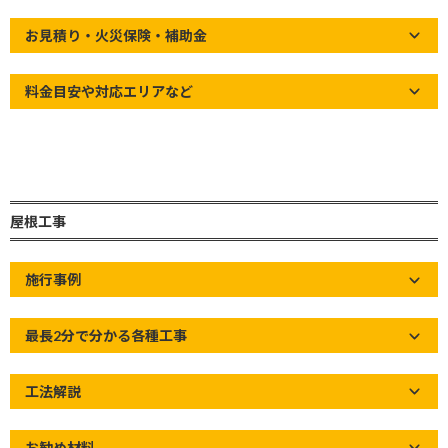
お見積り・火災保険・補助金
草加市の屋根屋ワタナベサービス
【実務経験30年以上！どんな屋根でも対応！】雨漏り修理・屋根
料金目安や対応エリアなど
修理・屋根リフォームなど、各種工事承ります！
屋根工事
施行事例
最長2分で分かる各種工事
工法解説
お勧め材料