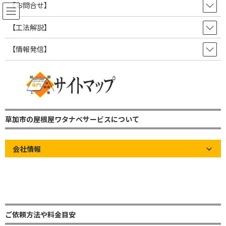
コ
ナ
【お問合せ】
ン
ビ
テ
ゲ
【工法解説】
ン
ー
ツ
シ
【瓦屋根の修繕】【葺き直し解
【情報発信】
へ
ョ
ス
ン
説！】メリット・デメリット
キ
に
ッ
移
は！？
プ
動
草加市の屋根屋ワタナベサービス 雨漏り修理・屋根修理・瓦屋根・板金屋
草加市の屋根屋ワタナベサービスについて
根・トタン屋根
【リフォーム工法解説！】カバー工法・葺き替え工事・葺き直し工事etc
【瓦屋根の修繕】【葺き直し解説！】メリット・デメリットは！？
会社情報
Home
»
【リフォーム工法解説！】カバー工法・葺き替え工事・葺
き直し工事etc
»
【瓦屋根の修繕】【葺き直し解説！】メリット・
デメリットは！？
ご依頼方法や料金目安