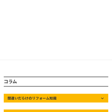
工法解説
お勧め材料
その他の工事
コラム
間違いだらけのリフォーム知識