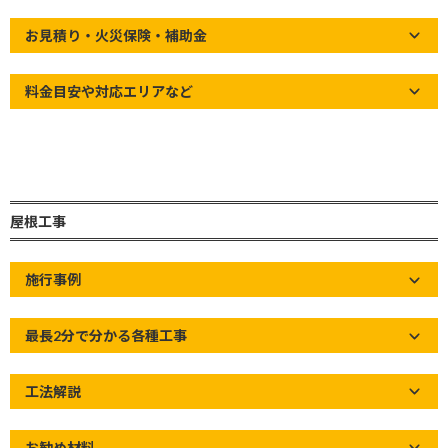
終
ービス
更
お見積り・火災保険・補助金
新
Home
»
屋根の知識
»
【屋根修繕 注意喚起】屋根リフォーム業界の
日
問題 訪問販売点検商法
時
料金目安や対応エリアなど
:
屋根工事
施行事例
最長2分で分かる各種工事
工法解説
お勧め材料