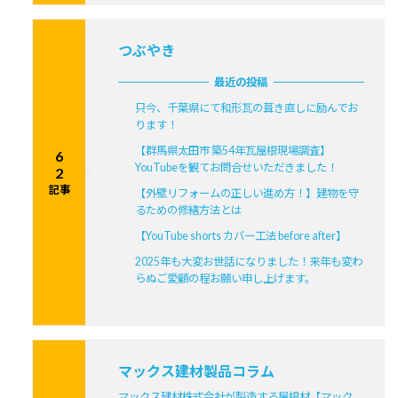
つぶやき
最近の投稿
只今、千葉県にて和形瓦の葺き直しに励んでお
ります！
【群馬県太田市 築54年瓦屋根現場調査】
6
YouTubeを観てお問合せいただきました！
2
記事
【外壁リフォームの正しい進め方！】建物を守
るための修繕方法とは
【YouTube shorts カバー工法 before after】
2025年も大変お世話になりました！来年も変わ
らぬご愛顧の程お願い申し上げます。
マックス建材製品コラム
マックス建材株式会社が製造する屋根材【マック