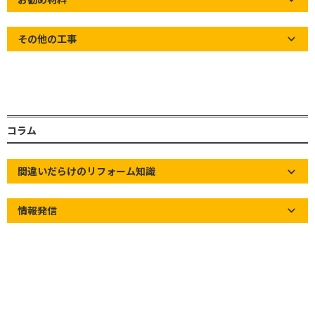
その他の工事
【注意喚起】屋根リフォーム業界の問題
お世話になっております。草加市の屋根屋ワタナベサービスです！
コラム
屋根リフォーム業界の問題【訪問販売】
点検商法とも呼ばれ、工事業者になりすました業者が、インター
間違いだらけのリフォーム知識
ホンを押した後に「近くで工事している者ですけど、お宅の屋根
壊れてますよ」等と言い
情報発信
お施主様に屋根が壊れている恐怖心や心配を植え付け、工事契約
を迫る手口です。
また、このタイミングで
訪問販売へ屋根に昇る許可を与えてしま
うと、故意に屋根を壊される危険性があります。