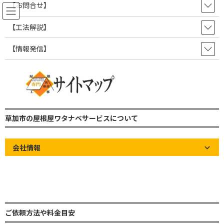
コ
ナ
【お問合せ】
ン
ビ
テ
ゲ
【工法解説】
ン
ー
ツ
シ
【情報発信】
屋根の知識やお知らせなど情報発
へ
ョ
ス
ン
信ブログ！
キ
に
ッ
移
プ
動
草加市の屋根屋ワタナベサービス 雨漏り修理・屋根修理・瓦屋根・板金屋
根・トタン屋根
草加市の屋根屋ワタナベサービスについて
屋根の知識やお知らせなど情報発信ブログ！
屋根の知識
【屋根修繕 注意喚起】屋根リフォーム業界の問題 訪問販売点検商法
会社情報
【屋根修繕 注意喚起】屋根リフ
ォーム業界の問題 訪問販売点検
商法
ご依頼方法や料金目安
最
2025年11月26日
2025年11月26日
草加市の屋根屋ワタナベサ