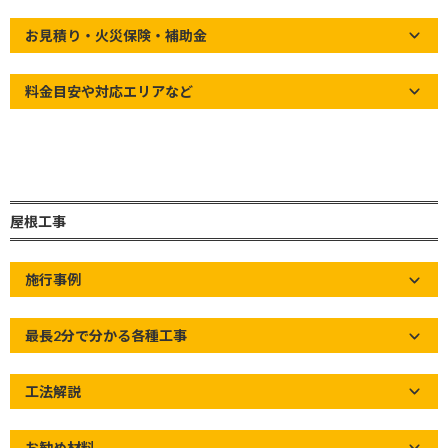
新
Home
»
屋根の知識
»
【小屋裏の構造part１】屋根タルキの配置場
日
お見積り・火災保険・補助金
所と役割
時
:
料金目安や対応エリアなど
屋根工事
施行事例
最長2分で分かる各種工事
工法解説
お勧め材料