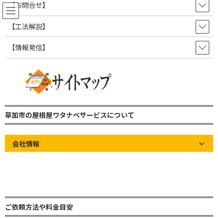
コ
ナ
【お問合せ】
ン
ビ
テ
ゲ
【工法解説】
ン
ー
ツ
シ
【情報発信】
屋根の知識やお知らせなど情報発
へ
ョ
ス
ン
信ブログ！
キ
に
ッ
移
プ
動
草加市の屋根屋ワタナベサービス 雨漏り修理・屋根修理・瓦屋根・板金屋
根・トタン屋根
草加市の屋根屋ワタナベサービスについて
屋根の知識やお知らせなど情報発信ブログ！
屋根の知識
【小屋裏の構造part１】屋根タルキの配置場所と役割
会社情報
【小屋裏の構造part１】屋根タル
キの配置場所と役割
最
2025年3月27日
2025年3月27日
草加市の屋根屋ワタナベサー
終
ビス
ご依頼方法や料金目安
更