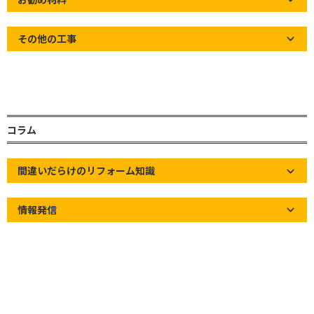
その他の工事
屋根タルキ
コラム
間違いだらけのリフォーム知識
情報発信
屋根材の下地になる野地を支える役割を担っていま
す。
軒桁から棟木まで直行して架けられ、配置間隔は、
基本的に455mm間隔で配置されます。
屋根工事では、葺き替え工事や葺き直し工事の際