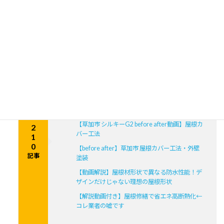
す！草加市の屋根屋ワタナベサービスです！ 本日、8月5日水
曜日の営業を開始いたします！ 屋根修繕や雨樋修繕等のお見積り依頼やご質
問、お気軽にお問合せください！ […]
屋根の知識
最近の投稿
【断熱・省エネ】【耐震・軽量】に対する各種
屋根材の評価
【草加市 シルキーG2 before after動画】屋根カ
2
バー工法
1
0
【before after】草加市 屋根カバー工法・外壁
記事
塗装
【動画解説】屋根材形状で異なる防水性能！デ
ザインだけじゃない理想の屋根形状
【解説動画付き】屋根修繕で省エネ高断熱化←
コレ業者の嘘です