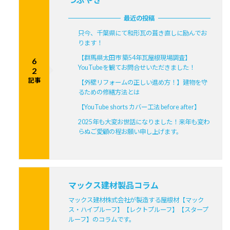
最近の投稿
只今、千葉県にて和形瓦の葺き直しに励んでお
ります！
【群馬県太田市 築54年瓦屋根現場調査】
6
YouTubeを観てお問合せいただきました！
2
記事
【外壁リフォームの正しい進め方！】建物を守
るための修繕方法とは
【YouTube shorts カバー工法 before after】
2025年も大変お世話になりました！来年も変わ
らぬご愛顧の程お願い申し上げます。
マックス建材製品コラム
マックス建材株式会社が製造する屋根材【マック
ス・ハイプルーフ】【レクトプルーフ】【スタープ
ルーフ】のコラムです。