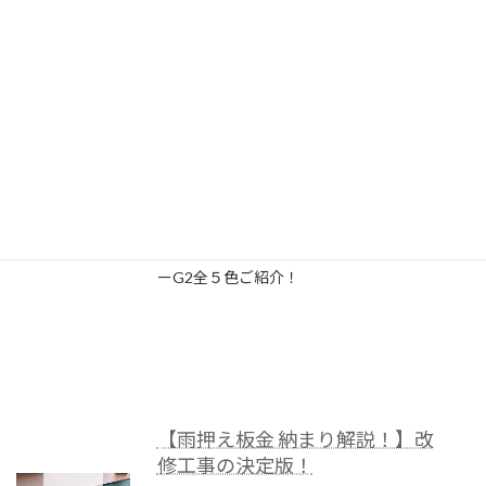
【シルキーG２色見本！】屋根
リフォーム カバー工法 葺き替え
工事
水密性・耐風圧性トップクラスのシルキ
ーG2全５色ご紹介！
【雨押え板金 納まり解説！】改
修工事の決定版！