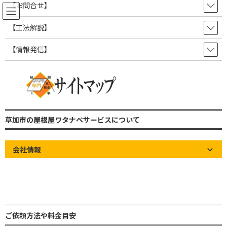
コ
ナ
【お問合せ】
ン
ビ
テ
ゲ
【工法解説】
ン
ー
ツ
シ
【情報発信】
よく頂く疑問に回答します！屋根
へ
ョ
ス
ン
って一生物じゃないの？
キ
に
ッ
移
プ
動
草加市の屋根屋ワタナベサービス 雨漏り修理・屋根修理・瓦屋根・板金屋
根・トタン屋根
草加市の屋根屋ワタナベサービスについて
【お問合せフォーム】
【よくある質問Q＆A】
よく頂く疑問に回答します！屋根って一生物じゃないの？
会社情報
Home
»
【お問合せフォーム】
»
【よくある質問Q＆A】
»
よく頂く
疑問に回答します！屋根って一生物じゃないの？
ご依頼方法や料金目安