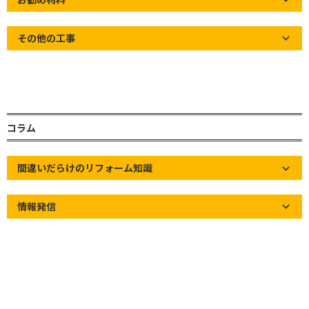
・各種屋根材の弱点が気になる方
・どの様な修理方法があるか知りたい方
その他の工事
初めに、この疑問に回答させて頂く
と、「屋根は、一生物ではありませ
コラム
ん」
屋根屋のワタ
ナベサービス
紫外線・雨・湿気・風・地震などで、
間違いだらけのリフォーム知識
年々劣化していき、いずれ雨漏りして
しまったり、屋根材の割れ・ズレ・滑
情報発信
落・飛散など、築年数が延びる程、
色々な症状が発症し、適切なメンテ
ナンス(改修工事)が必要になります。