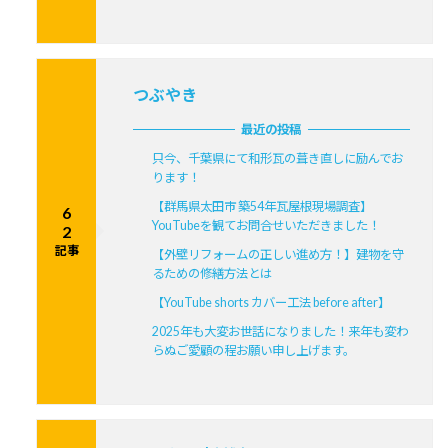
つぶやき
最近の投稿
只今、千葉県にて和形瓦の葺き直しに励んでお
ります！
【群馬県太田市 築54年瓦屋根現場調査】
6
YouTubeを観てお問合せいただきました！
2
記事
【外壁リフォームの正しい進め方！】建物を守
るための修繕方法とは
【YouTube shorts カバー工法 before after】
2025年も大変お世話になりました！来年も変わ
らぬご愛顧の程お願い申し上げます。