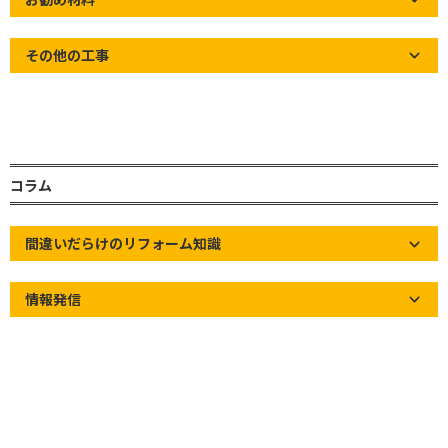
冒頭
その他の工事
お世話になっております。草加市の屋根屋ワタナベ
サービスです！
さいたま市にて瓦屋根の棟積み直し工事をさせて頂
きました。
コラム
瓦の色は、コウカツと呼ばれる赤褐色の瓦です。
間違いだらけのリフォーム知識
是非、ご覧ください！
情報発信
棟瓦積み直し
工事
before