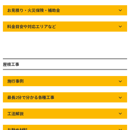
新
Home
»
屋根の知識
»
【さいたま市 瓦屋根 棟瓦積み直し工事】
日
お見積り・火災保険・補助金
before after
時
:
料金目安や対応エリアなど
屋根工事
施行事例
最長2分で分かる各種工事
工法解説
お勧め材料