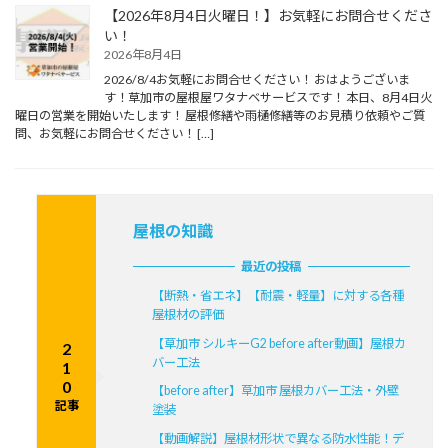
【2026年8月4日火曜日！】お気軽にお問合せくださ
い！
2026年8月4日
2026/8/4お気軽にお問合せください！ おはようございま
す！草加市の屋根屋ワタナベサービスです！ 本日、8月4日火
曜日の営業を開始いたします！ 屋根修繕や雨樋修繕等のお見積り依頼やご質
問、お気軽にお問合せください！ […]
屋根の知識
最近の投稿
【断熱・省エネ】【耐震・軽量】に対する各種
屋根材の評価
【草加市 シルキーG2 before after動画】屋根カ
2
バー工法
1
0
【before after】草加市 屋根カバー工法・外壁
記事
塗装
【動画解説】屋根材形状で異なる防水性能！デ