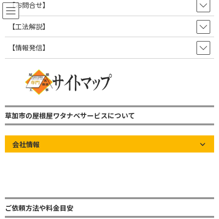
コ
ナ
【お問合せ】
ン
ビ
テ
ゲ
【工法解説】
ン
ー
ツ
シ
【情報発信】
屋根の知識やお知らせなど情報発
へ
ョ
ス
ン
信ブログ！
キ
に
ッ
移
プ
動
草加市の屋根屋ワタナベサービス 雨漏り修理・屋根修理・瓦屋根・板金屋
根・トタン屋根
草加市の屋根屋ワタナベサービスについて
屋根の知識やお知らせなど情報発信ブログ！
屋根の知識
【さいたま市 瓦屋根 棟瓦積み直し工事】before after
会社情報
【さいたま市 瓦屋根 棟瓦積み直
し工事】before after
最
2025年7月22日
2025年7月22日
草加市の屋根屋ワタナベサー
終
ビス
ご依頼方法や料金目安
更