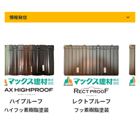
情報発信
ハイプルーフ
レクトプルーフ
ス
ハイフッ素樹脂塗装
フッ素樹脂塗装
フ