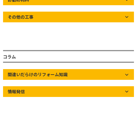
その他の工事
グランドアートウォールとは
コラム
間違いだらけのリフォーム知識
情報発信
グランドアートウォールの最大の特徴は、【特殊発
泡素材で塀を建てる】事にあります。
従来のコンクリートブロック塀とは異なり【超軽量
仕上げが可能】で、控え壁を設けずに高さ3ｍまで
施工可能です。