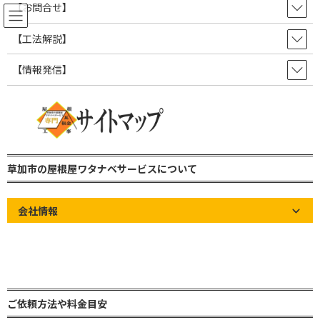
コ
ナ
【お問合せ】
ン
ビ
テ
ゲ
【工法解説】
ン
ー
ツ
シ
【情報発信】
屋根の知識やお知らせなど情報発
へ
ョ
ス
ン
信ブログ！
キ
に
ッ
移
プ
動
草加市の屋根屋ワタナベサービス 雨漏り修理・屋根修理・瓦屋根・板金屋
根・トタン屋根
草加市の屋根屋ワタナベサービスについて
屋根の知識やお知らせなど情報発信ブログ！
grand art wall
【グランドアートウォール】理想を現実にする外溝
会社情報
【グランドアートウォール】理想
を現実にする外溝
最
2024年12月20日
2025年4月22日
草加市の屋根屋ワタナベサー
終
ビス
ご依頼方法や料金目安
更