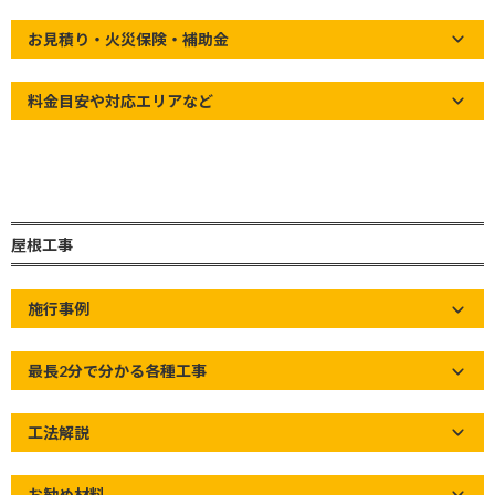
新
Home
»
grand art wall
»
【グランドアートウォール】理想を現実に
日
お見積り・火災保険・補助金
する外溝
時
:
料金目安や対応エリアなど
屋根工事
施行事例
最長2分で分かる各種工事
工法解説
お勧め材料