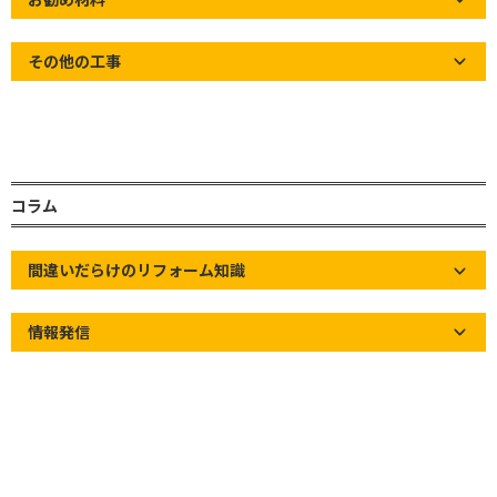
岩槻区瓦屋根現場調査
その他の工事
コラム
間違いだらけのリフォーム知識
情報発信
お世話になっております。草加市の屋根屋ワタナベサービスです！
漆喰塗り直しのお見積り依頼を頂き、岩槻区にて現場調査を行わ
させて頂きました。
お見積り依頼、誠にありがとうございます！