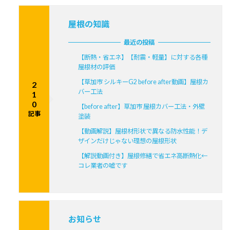
屋根の知識
最近の投稿
【断熱・省エネ】【耐震・軽量】に対する各種
屋根材の評価
【草加市 シルキーG2 before after動画】屋根カ
2
バー工法
1
0
【before after】草加市 屋根カバー工法・外壁
記事
塗装
【動画解説】屋根材形状で異なる防水性能！デ
ザインだけじゃない理想の屋根形状
【解説動画付き】屋根修繕で省エネ高断熱化←
コレ業者の嘘です
お知らせ