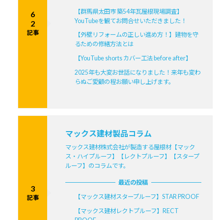
【群馬県太田市 築54年瓦屋根現場調査】
6
YouTubeを観てお問合せいただきました！
2
記事
【外壁リフォームの正しい進め方！】建物を守
るための修繕方法とは
【YouTube shorts カバー工法 before after】
2025年も大変お世話になりました！来年も変わ
らぬご愛顧の程お願い申し上げます。
マックス建材製品コラム
マックス建材株式会社が製造する屋根材【マック
ス・ハイプルーフ】【レクトプルーフ】【スタープ
ルーフ】のコラムです。
最近の投稿
3
【マックス建材スタープルーフ】STAR PROOF
記事
【マックス建材レクトプルーフ】RECT