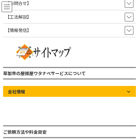
コ
ナ
【お問合せ】
ン
ビ
テ
ゲ
【工法解説】
ン
ー
ツ
シ
【情報発信】
屋根の知識やお知らせなど情報発
へ
ョ
ス
ン
信ブログ！
キ
に
ッ
移
プ
動
草加市の屋根屋ワタナベサービス 雨漏り修理・屋根修理・瓦屋根・板金屋
根・トタン屋根
草加市の屋根屋ワタナベサービスについて
屋根の知識やお知らせなど情報発信ブログ！
屋根の知識
【さいたま市岩槻区】広大な和形瓦屋根を現場調査
会社情報
【さいたま市岩槻区】広大な和
形瓦屋根を現場調査
最
2025年9月25日
2025年9月24日
草加市の屋根屋ワタナベサー
終
ビス
ご依頼方法や料金目安
更