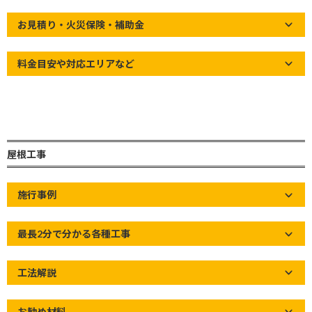
新
Home
»
屋根の知識
»
【さいたま市岩槻区】広大な和形瓦屋根を現
日
お見積り・火災保険・補助金
場調査
時
:
料金目安や対応エリアなど
屋根工事
施行事例
最長2分で分かる各種工事
工法解説
お勧め材料