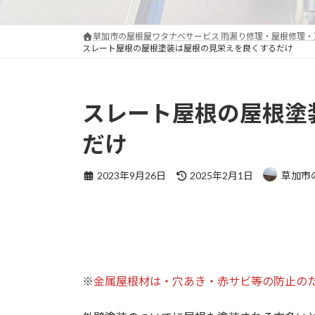
草加市の屋根屋ワタナベサービス 雨漏り修理・屋根修理
スレート屋根の屋根塗装は屋根の見栄えを良くするだけ
スレート屋根の屋根塗
だけ
最
2023年9月26日
2025年2月1日
草加市
終
更
新
日
時
:
※
金属屋根材は・穴あき・赤サビ等の防止の