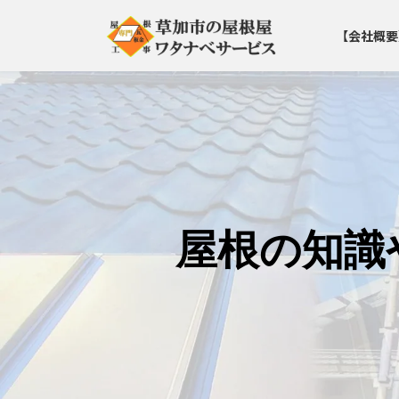
コ
ナ
ン
ビ
【会社概要
テ
ゲ
ン
ー
ツ
シ
へ
ョ
ス
ン
キ
に
ッ
移
プ
動
屋根の知識