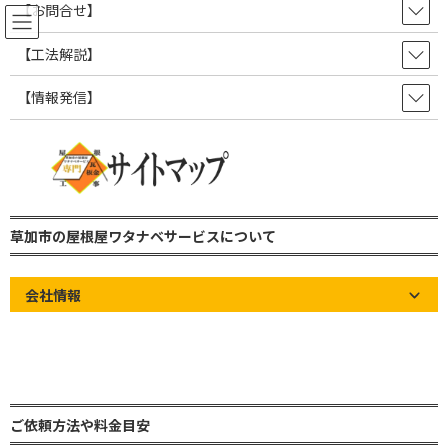
コ
ナ
【お問合せ】
ン
ビ
テ
ゲ
【工法解説】
ン
ー
ツ
シ
【情報発信】
解説と修理方法 雨漏りや破損など
へ
ョ
ス
ン
屋根の症状別マニュアル
キ
に
ッ
移
プ
動
草加市の屋根屋ワタナベサービス 雨漏り修理・屋根修理・瓦屋根・板金屋
根・トタン屋根
草加市の屋根屋ワタナベサービスについて
屋根の知識やお知らせなど情報発信ブログ！
解説と修理方法 雨漏りや破損など屋根の症状別マニュアル
会社情報
Home
»
屋根の知識やお知らせなど情報発信ブログ！
»
解説と修理
方法 雨漏りや破損など屋根の症状別マニュアル
ご依頼方法や料金目安