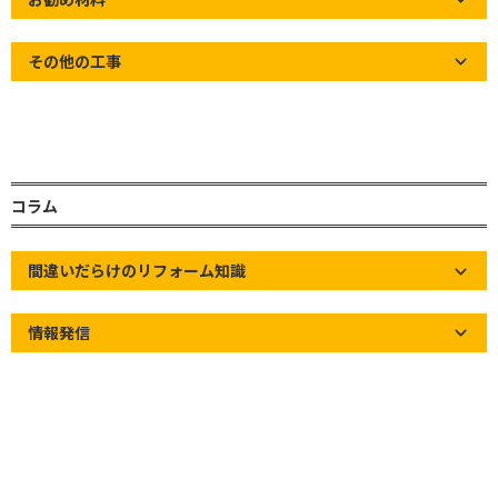
天井に雨染みが出てしまった
その他の工事
スレート瓦の割れ
棟板金の浮きや飛散
ニチハ製造パミールの持病
コラム
瓦屋根 谷板金の穴あき
瓦屋根 棟の漆喰劣化
間違いだらけのリフォーム知識
瓦屋根 瓦の割れ
情報発信
築20年以上の屋根
お世話になっております。草加市の屋根屋ワ
タナベサービスです！
このページは、屋根の症状毎に推奨される修