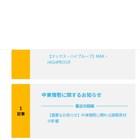
マックス建材株式会社が製造する屋根材【マック
ス・ハイプルーフ】【レクトプルーフ】【スタープ
ルーフ】のコラムです。
最近の投稿
3
【マックス建材スタープルーフ】STAR PROOF
記事
【マックス建材レクトプルーフ】RECT
PROOF
【マックス・ハイプルーフ】MAX・
HIGHPROOF
中東情勢に関するお知らせ
最近の投稿
1
記事
【重要なお知らせ】中東情勢に関わる建築資材
の影響