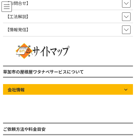
コ
ナ
【お問合せ】
ン
ビ
テ
ゲ
【工法解説】
ン
ー
ツ
シ
【情報発信】
屋根の知識やお知らせなど情報発
へ
ョ
ス
ン
信ブログ！
キ
に
ッ
移
プ
動
草加市の屋根屋ワタナベサービス 雨漏り修理・屋根修理・瓦屋根・板金屋
根・トタン屋根
草加市の屋根屋ワタナベサービスについて
屋根の知識やお知らせなど情報発信ブログ！
お知らせ
2023年5月8日月曜日GW明け通常営業再開
会社情報
2023年5月8日月曜日GW明け通
常営業再開
最
2023年5月8日
2023年5月15日
草加市の屋根屋ワタナベサービ
終
ス
ご依頼方法や料金目安
更