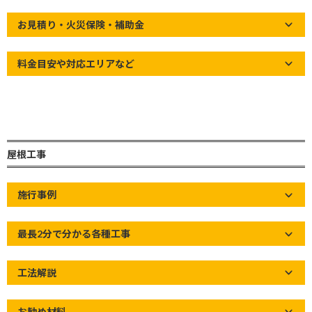
新
お世話になっております。
日
お見積り・火災保険・補助金
時
:
GW休業が明け、本日より通常営業を再開させて頂きます。
料金目安や対応エリアなど
宜しくお願い致します。
本日より、出社や登校の方々が多々いらっしゃると思います、
連休明けで、なかなかモチベーションが上がらない方も
屋根工事
いらっしゃるかもしれませんが、気張って行きましょう！
施行事例
お電話でのお問合せはこちら！
最長2分で分かる各種工事
048-928-2133
受付時間８時～20時
工法解説
お問合せフォームはこちら！
お気軽にお問合せください！
お勧め材料