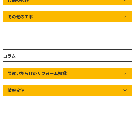
新たなパートナーシップを構築することを、「発注者」側の立場
から企業の代表者の名前で宣言するものです。
その他の工事
この宣言に弊社も賛同し2023年9月6日に「パートナーシップ構築
宣言」に参加した事をお知らせ致します。
今後とも宜しくお願い致します。
コラム
お電話でのお問合せはこちら！
間違いだらけのリフォーム知識
048-928-2133
受付時間８時～20時
情報発信
お問合せフォームはこちら！
お気軽にお問合せください！
トップページ