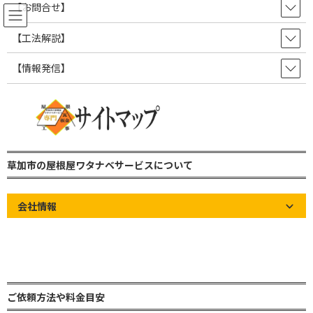
コ
ナ
【お問合せ】
ン
ビ
テ
ゲ
【工法解説】
ン
ー
ツ
シ
【情報発信】
屋根の知識やお知らせなど情報発
へ
ョ
ス
ン
信ブログ！
キ
に
ッ
移
プ
動
草加市の屋根屋ワタナベサービス 雨漏り修理・屋根修理・瓦屋根・板金屋
根・トタン屋根
草加市の屋根屋ワタナベサービスについて
屋根の知識やお知らせなど情報発信ブログ！
お知らせ
(有)ワタナベサービスはパートナーシップ構築宣言に賛同し参加しました
会社情報
(有)ワタナベサービスはパートナ
ーシップ構築宣言に賛同し参加
しました
ご依頼方法や料金目安
最
2023年9月7日
2024年8月20日
草加市の屋根屋ワタナベサービ