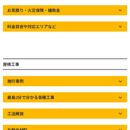
終
ス
更
お見積り・火災保険・補助金
新
日
時
料金目安や対応エリアなど
:
屋根工事
施行事例
パートナーシップ構築宣言とは、
内閣府や経産省等がメンバーの「未来を拓くパートナーシップ構
最長2分で分かる各種工事
築推進会議」が創設した
工法解説
サプライチェーンの取引先や価値創造を図る事業者の皆様との連
携・共存共栄を進めることで、
お勧め材料