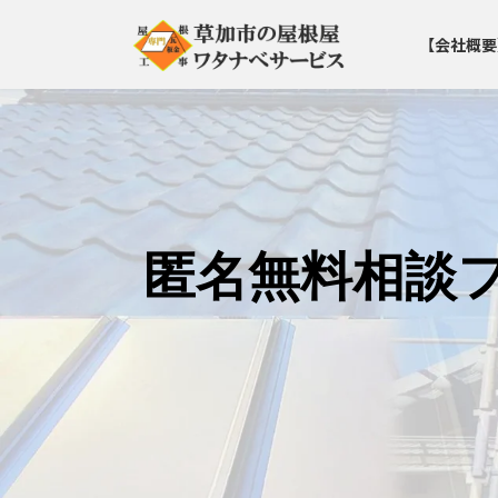
コ
ナ
ン
ビ
【会社概要
テ
ゲ
ン
ー
ツ
シ
へ
ョ
ス
ン
キ
に
ッ
移
プ
動
匿名無料相談